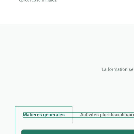
épreuves terminales.
La formation se
Matières générales
Activités pluridisciplinair