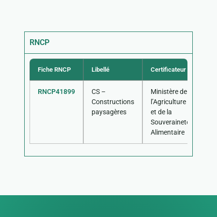
RNCP
Fiche RNCP
Libellé
Certificateur
Dat
RNCP41899
CS –
Ministère de
Constructions
l’Agriculture
paysagères
et de la
Souveraineté
Alimentaire