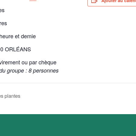
Ajouter au calen
res
ures
e heure et demie
5100 ORLÉANS
 virement ou par chèque
 du groupe : 8 personnes
es plantes