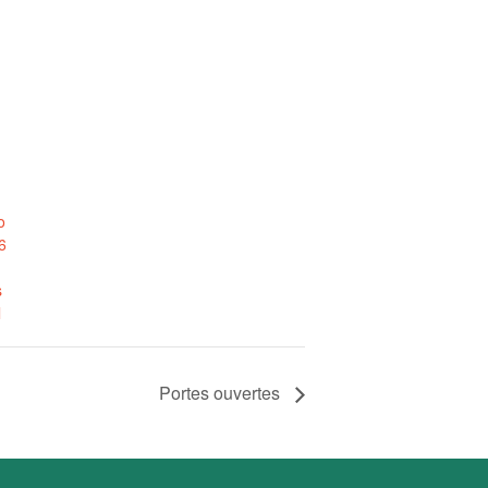
o
6
s
l
Portes ouvertes