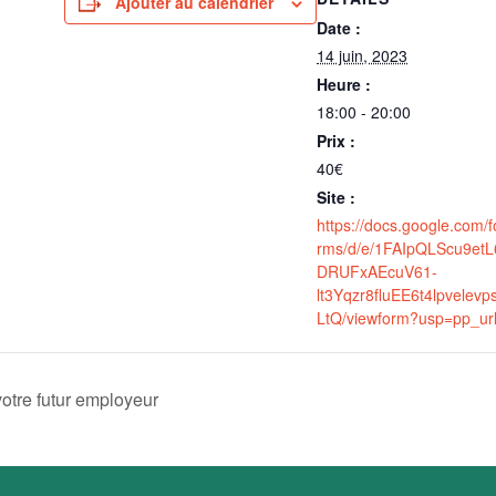
Ajouter au calendrier
Date :
14 juin, 2023
Heure :
18:00 - 20:00
Prix :
40€
Site :
https://docs.google.com/f
rms/d/e/1FAIpQLScu9etL
DRUFxAEcuV61-
lt3Yqzr8fluEE6t4lpvelevp
LtQ/viewform?usp=pp_ur
votre futur employeur