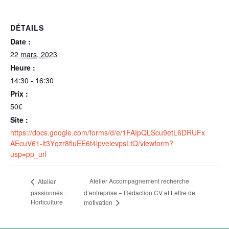
DÉTAILS
Date :
22 mars, 2023
Heure :
14:30 - 16:30
Prix :
50€
Site :
https://docs.google.com/forms/d/e/1FAIpQLScu9etL6DRUFx
AEcuV61-lt3Yqzr8fluEE6t4lpvelevpsLtQ/viewform?
usp=pp_url
Atelier Accompagnement recherche
Atelier
passionnés :
d’entreprise – Rédaction CV et Lettre de
Horticulture
motivation